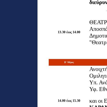
διεύρυ
ΘΕΑΤΡ
Αποσπά
13.30 έως 14.00
Δημοτι
"Θεατρ
B
' Μέρος
Ανοιχτ
Ομιλητ
Υπ. Αν
Υφ. Εθν
και οι
14.00 έως 15.30