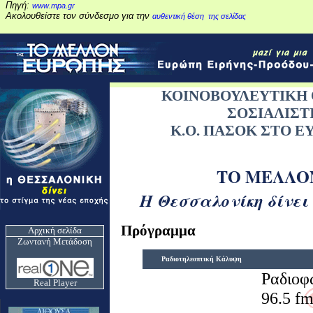
Πηγή:
www
.
mpa
.
gr
Ακολουθείστε τον σύνδεσμο για την
αυθεντική θέση
της σελίδας
ΚΟΙΝΟΒΟΥΛΕΥΤΙΚΗ
ΣΟΣΙΑΛΙΣ
Κ.Ο. ΠΑΣΟΚ ΣΤΟ 
ΤΟ ΜΕΛΛΟ
Η Θεσσαλονίκη δίνει 
Πρόγραμμα
Αρχική σελίδα
Ζωντανή Μετάδοση
Ραδιοτηλεοπτική Κάλυψη
Ραδιοφω
Real
Player
96.5 fm