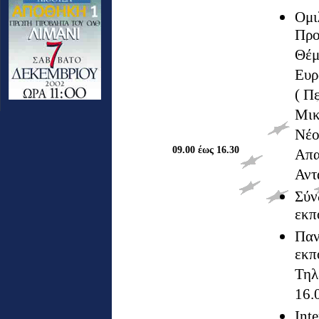
Ομι
Προ
Θέμ
Ευρ
( Π
Μικ
Νέο
09.00 έως 16.30
Απα
Αντ
Σύν
εκπ
Παν
εκπ
Τηλ
16.
Int