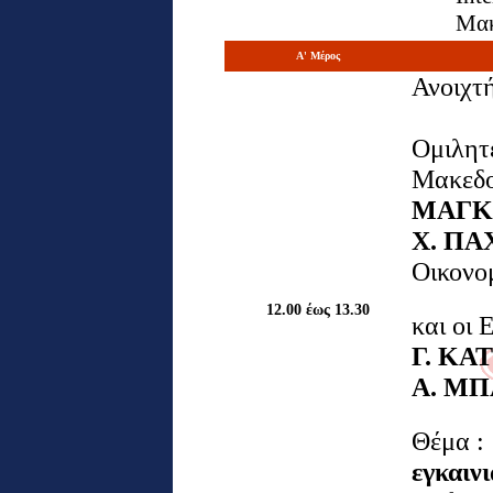
Μακ
Α' Μέρος
Ανοιχτ
Ομιλητ
Μακεδο
ΜΑΓΚ
Χ. ΠΑ
Οικονο
12.00 έως 13.30
και οι
Γ. Κ
Α. Μ
Θέμα :
εγκαινι