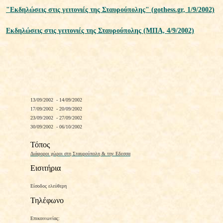
"Eκδηλώσεις στις γειτονιές της Σταυρούπολης" (gothess.gr, 1/9/2002)
Eκδηλώσεις στις γειτονιές της Σταυρούπολης (ΜΠΑ, 4/9/2002)
13/09/2002 -
14/09/2002
17/09/2002 -
20/09/2002
23/09/2002 -
27/09/2002
30/09/2002 -
06/10/2002
Τόπος
Διάφοροι χώροι στη Σταυρούπολη & την Εδεσσα
Εισιτήρια
Είσοδος ελεύθερη
Τηλέφωνο
Επικοινωνίας: