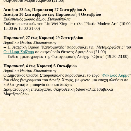
σκηνοθεσία Μαρία Αλβανού (21:00)
Δευτέρα 23 έως Παρασκευή 27 Σεπτεμβρίου &
Δευτέρα 30 Σεπτεμβρίου έως Παρασκευή 4 Οκτωβρίου
Εκθεσιακός χώρος Δήμου Σταυρούπολης
Εκθεση εικαστικών του Liu Wei Xing με τίτλο "Plastic Modern Art" (10:00
13:00 & 18:00-21:00)
Παρασκευή 27 έως Κυριακή 29 Σεπτεμβρίου
Δημοτικό Θέατρο Σταυρούπολης
-- Η θεατρική Ομάδα "Καπνομάγαζο" παρουσιάζει τις "
Μεταμορφώσεις
" το
Ουίλλιαμ Σαίξπηρ
σε σκηνοθεσία Θεανώς Αμοιρίδου (21:00)
-- Εκθεση φωτογραφίας της Φωτογραφικής Λέσχης "Οψεις" (19:30-23:00)
Παρασκευή 4 έως Κυριακή 6 Οκτωβρίου
Δημοτικό Θέατρο Σταυρούπολης
Ο Δημοτικός Θίασος Σταυρούπολης παρουσιάζει το έργο "
Φάκελος Χαρμς
"
ένα είδος βιογραφικού του Δανιήλ Χαρμς, με φόντο μια εποχή πλούσια σε
καλλιτεχνική δημιουργία όσο και διώξεις.
Δραματουργική επεξεργασία, σκηνοθετική διδασκαλία: Ισαβέλλα
Μαρτζοπούλου