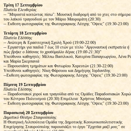
Τρίτη 17 Σεπτεμβρίου
Πλατεία Ελευθερίας
-- "Μπροστά κοιτώντας πίσω": Μουσική διαδρομή από το χτες στο σήμερα
του λαϊκού τραγουδιού με τον Μάριο Μαυρομάτη (20:30)
-- Εκθεση φωτογραφίας της Φωτογραφικης Λέσχης "Οψεις" (19:30-23:00)
Τετάρτη 18 Σεπτεμβρίου
Πλατεία Εδέσσης
-- Ανώτερη & Ερασιτεχνική Σχολή Χρού (19:00-22:00)
-- Εργαστήρι για παιδιά 7 έως 10 ετών με τίτλο "
Αργοναυτική εκστρατεία ή
πώς βρήκε ο Ιάσονας το χρυσόμαλλο δέρας (19:00-21:30)
"
Υπεύθυνοι καθηγητές: Μέλπω Βασιλικού, Κατερίνα Παπαγεωργίου, Λένα Ρ
και Μαρία Σκερπανιά
-- Παρουσιάση τμημάτων και Φυτωρίου Χορευτών (21:30-22:00)
Υπεύθυνοι καθηγητές: Νίκη Φάρσοου και Δημήτρης Ιορδανίδης
--Εκθεση φωτογραφίας της Φωτογραφικης Λέσχης "Οψεις" (19:30-23:00)
Πέμπτη 19 Σεπτεμβρίου
Πλατεία Εδέσσης
-- Παραδοσιακοί χοροί και τραγούδια από τις Ομάδες Παραδοσιακών Χορώ
του Κέντρου Πολιτισμού (20:30) Επιμέλεια: Χρήστος Μπούρας
-- Εκθεση φωτογραφίας της Φωτογραφικης Λέσχης "Οψεις" (19:30-23:00)
Παρασκευή 20 Σεπτεμβρίου
Δημοτικό Θέατρο Σταυρούπολης
Η Θεατρική Λιλιπούτεια Ομάδα της Δημοτικής Κοινωνικοπολιτιστικής
Επιχείρησης Σταυρούπολης παρουσιάζει το έργο "
Ερχεσαι μαζί μου;
" σε