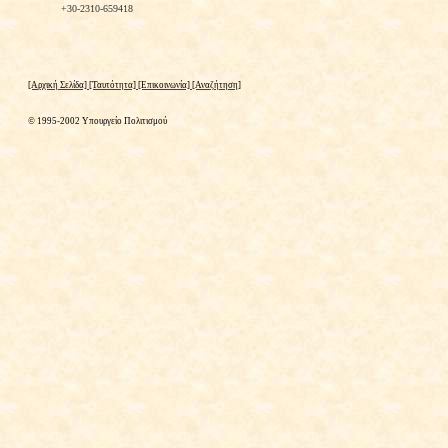
+30-2310-659418
[Αρχική Σελίδα]
[Ταυτότητα]
[Επικοινωνία]
[Αναζήτηση]
© 1995-2002 Υπουργείο Πολιτισμού