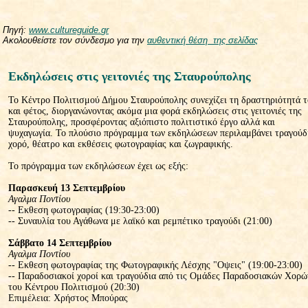
Πηγή:
www
.
cultureguide
.
gr
Ακολουθείστε τον σύνδεσμο για την
αυθεντική θέση
της σελίδας
Eκδηλώσεις στις γειτονιές της Σταυρούπολης
Το Κέντρο Πολιτισμού Δήμου Σταυρούπολης συνεχίζει τη δραστηριότητά 
και φέτος, διοργανώνοντας ακόμα μια φορά εκδηλώσεις στις γειτονιές της
Σταυρούπολης, προσφέροντας αξιόπιστο πολιτιστικό έργο αλλά και
ψυχαγωγία. Το πλούσιο πρόγραμμα των εκδηλώσεων περιλαμβάνει τραγούδ
χορό, θέατρο και εκθέσεις φωτογραφίας και ζωγραφικής.
Το πρόγραμμα των εκδηλώσεων έχει ως εξής:
Παρασκευή 13 Σεπτεμβρίου
Αγαλμα Ποντίου
-- Εκθεση φωτογραφίας (19:30-23:00)
-- Συναυλία του Αγάθωνα με λαϊκό και ρεμπέτικο τραγούδι (21:00)
Σάββατο 14 Σεπτεμβρίου
Αγαλμα Ποντίου
-- Εκθεση φωτογραφίας της Φωτογραφικής Λέσχης "Οψεις" (19:00-23:00)
-- Παραδοσιακοί χοροί και τραγούδια από τις Ομάδες Παραδοσιακών Χορώ
του Κέντρου Πολιτισμού (20:30)
Επιμέλεια: Χρήστος Μπούρας